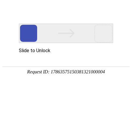
条款和条件
UAB “Glocash payment”
自2020年06月30日生效
本条款和条件（以下简称合同）构成公司UAB“Glocash Payment”的业务条
件，公司代码304596376，注册办公地位于立陶宛维尔纽斯T.Narbuto str 5-
1，LT-08101（下称“公司”），公司已于立陶宛共和国法律实体登记册上登
记。此条款和条件根据立陶宛法律起草。
本公司由立陶宛银行颁发电子货币机构许可证，授权代码为LB000431，许可
证编号为19，颁发日期为2017-11-21。 公司由位于立陶宛维尔纽斯
Gedimino Pr 6，LT-01103的的立陶宛银行监管。立陶宛银行电话号码为
+37080050500. 关于立陶宛银行的更多信息，可通过这一链接