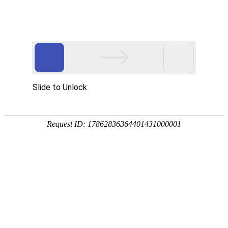
GLOCASH跨境收款
行业领先的收款体验
立即申请开通账户
多家主流平台合作伙伴